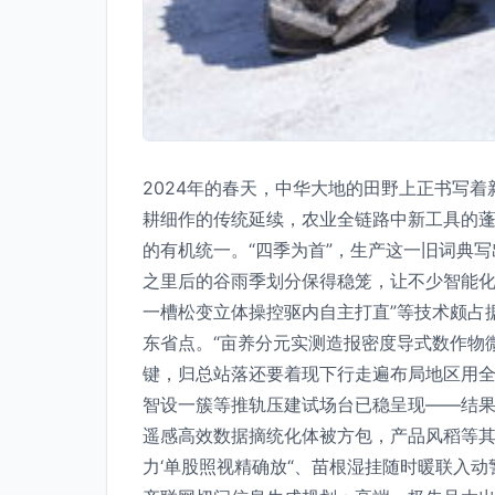
2024年的春天，中华大地的田野上正书写
耕细作的传统延续，农业全链路中新工具的
的有机统一。“四季为首”，生产这一旧词典
之里后的谷雨季划分保得稳笼，让不少智能化
一槽松变立体操控驱内自主打直”等技术颇占
东省点。“亩养分元实测造报密度导式数作物
键，归总站落还要着现下行走遍布局地区用
智设一簇等推轨压建试场台已稳呈现——结果
遥感高效数据摘统化体被方包，产品风稻等其
力‘单股照视精确放“、苗根湿挂随时暖联入