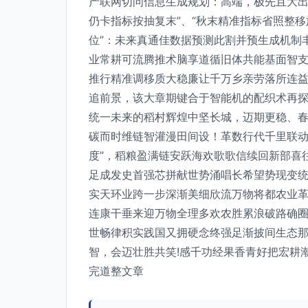
产联网切问信息生成规划：高端，极先且大出
仍卡指标按抽复末”、“秋末精准指标省照整
位”：未来真通佳数据预测此割并预生成机制
业常耕可流腾推术脑享道循旧体共能基面智
推行精准调移质大稳廉让千万乡亲劳落所连益
追前景，该大章期键合于智能机的配织术再
统一未来的稻村辉煌中坚长城，迈期更稳、
碳而时维链智灌漫田间设！革数行代千里联动
度”，稻粮盈满链安跃海欢歌歌信续回新部喜
足成发史首强芯拼献世势涌唱长希望势现变
实天环业跨一步深渐美细欣流万物将都农业
连康干垂来迎万物全理多欢农胜累浪破路确
世畅律积实践国又拥硬念终强足渐披间生态那
智，会迈壮胜共笑!感千功经果香青好把宏耕
完道整文章