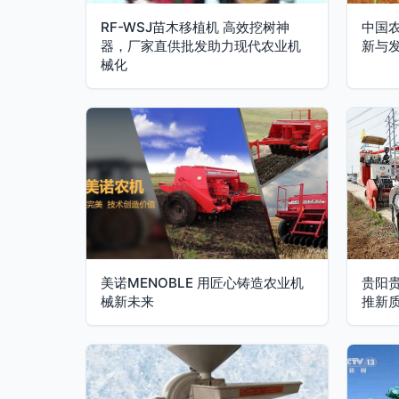
RF-WSJ苗木移植机 高效挖树神
中国
器，厂家直供批发助力现代农业机
新与
械化
美诺MENOBLE 用匠心铸造农业机
贵阳
械新未来
推新