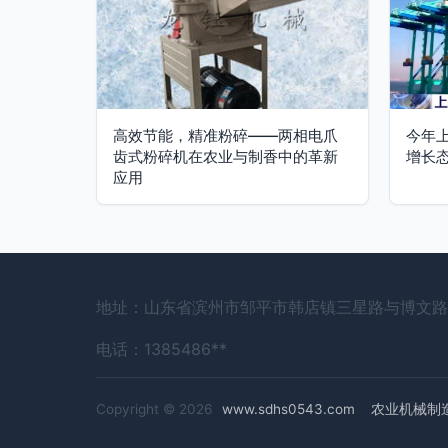
高效节能，精准粉碎——两相电爪
今年
齿式粉碎机在农业与制香中的革新
增长
应用
地址：山东省滨州市邹平市韩店镇三星路与博文路
电话：1385486**
Copyright © 2026
www.sdhs0543.com
农业机械制