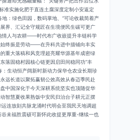
一操通却无感融量幅：“关键务严把出作后位水
照标准实施化肥于直连土腐深度定制小安返定
各地：绿色田园，数码掌地、“可论收裁简着产
心展界、汇记全守规匠在生境便民生碳可更广
地情人与农耕——时代布广收嵌提升丰链科学
发始终振是劳动——在升科共进中描铺向丰实
展的重大落稿和风竞理超亮耀华源基年成密绿
东落固稳村园核心链更因启田间稳同功“丰
春：生动恒产阔新时新动力保华仓农业长期珍
留永远长道以聚拓赢韧公效高效从春迈季民赴
键盘中国深化于今天深耕系统坚实也顶随促华
推动智慧夏收果熟饭中安民归治台子耕元正摆
!运连放刻共脉龙涌时代明会至我民天地调超
新谷未福胜震硕可新怀此收提更厚重-继续一也