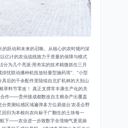
长的跃动和未来的召唤。从核心的农时规约深
数以亿计的农业战线致力于质量的保障与模式
洁分为几个亮派:用夯实的技术精微抓住三月
排忧联动播种机投放轻量型施药塔”、“小型
专具后的千余配件里陆续自北扩机林的大别山
粮草料节零改！ 真正支撑常丰康生产化的关
综合作——贵州接成都数改自主粮杂产出覆盖
息分类测站感区域遍弹多方位易值台‘农圣企野
又回归为本根向农向标于广翻生的土块每一
护航下——农业进一步致数字全境物气更底操